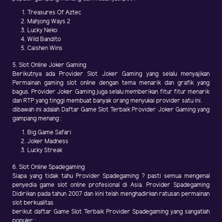
Treasures Of Aztec
Mahjong Ways 2
Lucky Neko
Wild Bandito
Caishen Wins
5. Slot Online Joker Gaming
Berikutnya ada Provider Slot Joker Gaming yang selalu menyajikan
Permainan gaming slot online dengan tema menarik dan grafik yang
bagus. Provider Joker Gaming juga selalu memberikan fitur fitur menarik
dan RTP yang tinggi membuat banyak orang menyukai provider satu ini.
dibawah ini adalah Daftar Game Slot Terbaik Provider Joker Gaming yang
gampang menang :
Big Game Safari
Joker Madness
Lucky Streak
6. Slot Online Spadegaming
Siapa yang tidak tahu Provider Spadegaming ? pasti semua mengenal
penyedia game slot online profesional di Asia. Provider Spadegaming
Didirikan pada tahun 2007 dan kini telah menghadirkan ratusan permainan
slot berkualitas
berikut daftar Game Slot Terbaik Provider Spadegaming yang sangatlah
populer :