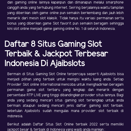
dan gaming online lainnya kapanpun dan dimanapun melalui smarphone
canggih anda yang terhubung internet. Seiring berjalannya waktu tampilan
yang diberikan oleh game online pun semakin berkembang dan jauh lebih
menarik dari mesin slot klaksik. Tidak hanya itu variasi permainan serta
bonus yang diberikan game Slot favorit pun semakin beragam sehingga
kini slot online menjadi game gaming online No. 1 di seluruh Indonesia.
Daftar 8 Situs Gaming Slot
Terbaik & Jackpot Terbesar
Indonesia Di Ajaibslots
Bermain di Situs Gaming Slot Online terpercaya seperti Ajaibslots bisa
menjadi pilihan yang terbaik untuk mengisi waktu luang anda. Setiap
Provider Slot online International mencoba untuk menghadirkan beragam
permainan game slot terbaru yang lengkap dan menarik dengan
persentase RTP LIVE yang tinggi dibandingkan provider situs lainnya. Bagi
anda yang sedang mencari situs gaming slot terlengkap untuk anda
bermain ataupun sedang mencari jenis daftar gaming slot terbaik.
kebetulan Ajaibslots sudah mengulas mana provider slot terbaik di
indonesia.
Berikut adalah Daftar Situs Slot Online terbaik 2022 serta memiliki
jackpot besar & terbaik di Indonesia yang wajib anda mainkan :