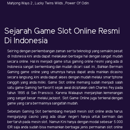
Mahjong Ways 2 , Lucky Twins Wilds , Power Of Odin
Sejarah Game Slot Online Resmi
Di Indonesia
Seiring dengan perkembangan zaman serta teknologi yang semakin pesat
di Indonesia kini anda dapat melakukan berbagai hal dengan sangat mudah
secara online. Hal ini menjadi game situs gaming online resmi yang ada di
Indonesia sangat berkembang dan mudah dicari saat ini , Bahkan Bermain
Gaming game online yang umumnya hanya dapat anda mainkan dicasino
secara langsung, kini anda dapat akses dengan mudah melalui smartphone
canggih yang anda miliki. Game Slot online memang sudah menjadi salah
satu game Gaming terfavorit sejak awal diciptakan oleh Charles Fey pada
tahun 1895 di San Fransisco. Karena Walaupun menjanjikan kemenangan
yang sangat besar melalui jackpot. Slot Game Online juga terkenal dengan
game yang cara bermainnya sangatlah mudah.
Sebelum Gaming Slot berkembang menjadi mesin slot online anda harus
mengunjungi casino yang ada diluar negeri hanya untuk bermain dan
bertaruh pada mesin slot. Namun Kini hanya dengan modal sebesar 5.000
IDR saja anda sudah bisa memainkan berbagai jenis permainan slot online