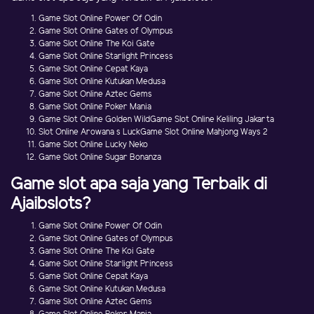
Game Slot Online Power Of Odin
Game Slot Online Gates of Olympus
Game Slot Online The Koi Gate
Game Slot Online Starlight Princess
Game Slot Online Cepat Kaya
Game Slot Online Kutukan Medusa
Game Slot Online Aztec Gems
Game Slot Online Poker Mania
Game Slot Online Golden WildGame Slot Online Keliling Jakarta
Slot Online Arowana s LuckGame Slot Online Mahjong Ways 2
Game Slot Online Lucky Neko
Game Slot Online Sugar Bonanza
Game slot apa saja yang Terbaik di
Ajaibslots?
Game Slot Online Power Of Odin
Game Slot Online Gates of Olympus
Game Slot Online The Koi Gate
Game Slot Online Starlight Princess
Game Slot Online Cepat Kaya
Game Slot Online Kutukan Medusa
Game Slot Online Aztec Gems