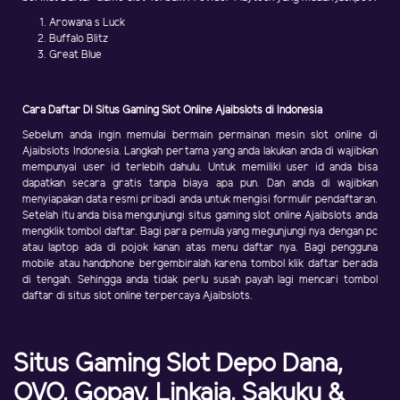
Arowana s Luck
Buffalo Blitz
Great Blue
Cara Daftar Di Situs Gaming Slot Online Ajaibslots di Indonesia
Sebelum anda ingin memulai bermain permainan mesin slot online di
Ajaibslots Indonesia. Langkah pertama yang anda lakukan anda di wajibkan
mempunyai user id terlebih dahulu. Untuk memiliki user id anda bisa
dapatkan secara gratis tanpa biaya apa pun. Dan anda di wajibkan
menyiapakan data resmi pribadi anda untuk mengisi formulir pendaftaran.
Setelah itu anda bisa mengunjungi situs gaming slot online Ajaibslots anda
mengklik tombol daftar. Bagi para pemula yang megunjungi nya dengan pc
atau laptop ada di pojok kanan atas menu daftar nya. Bagi pengguna
mobile atau handphone bergembiralah karena tombol klik daftar berada
di tengah. Sehingga anda tidak perlu susah payah lagi mencari tombol
daftar di situs slot online terpercaya Ajaibslots.
Situs Gaming Slot Depo Dana,
OVO, Gopay, Linkaja, Sakuku &