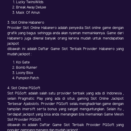
Lucky TwinsWilds
Break Away Deluxe
Mask Of Amun
3. Slot Online Habanero
Provider Slot Online Habanero adalah penyedia Slot online game dengan
grafik yang bagus sehingga anda akan nyaman memainkannya. Game dari
Habanero juga dikenal banyak orang karena mudah untuk mendapatkan
jackpot
dibawah ini adalah Daftar Game Slot Terbaik Provider Habanero yang
mudah jackpot :
Koi Gate
Bomb Runner
Loony Blox
Pumpkin Patch
4. Slot Online PGSoft
Slot PGSoft adalah salah satu provider terbaik yang ada di Indonesia ,
selain Pragmatic Play yang ada di situs gaming Slot Online Jackpot
Terbesar Ajaibslots. Provider PGSoft selalu menghadirkan game dengan
tampilan imersift serta bonus yang sangat menguntungkan. Selain itu ,
terdapat jackpot yang bisa anda menangkan bila memainkan Game Mesin
Slot Provider PGSoft
dibawah ini adalah Daftar Game Slot Terbaik Provider PGSoft yang
populer gampang menang dan mudah jackpot :