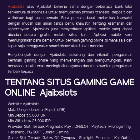
Ajaibslots
atau Ajaibslot bekerja sama dengan beberapa bank lokal
terkemuka di Indonesia untuk memudahkan proses transaksi deposit dan
withdraw bagi para pemain. Para pemain dapat melakukan transaksi
dengan mudah dan aman tanpa perlu khawatir tentang keamanan dan
kepercayaan. Ajaibslots juga menyediakan aplikasi mobile yang dapat
diunduh secara gratis melalui situs kami. Aplikasi mobile kami
memungkinkan para pemain untuk bermain gaming online di mana saja dan
kapan saja menggunakan smartphone atau tablet mereka.
Bergabunglah dengan Ajaibslots sekarang dan nikmati pengalaman
bermain gaming online yang menyenangkan dan menguntungkan. Kami
berusaha untuk terus meningkatkan layanan dan menawarkan pengalaman
terbaik kepada
TENTANG SITUS GAMING GAME
ONLINE Ajaibslots
Website Ajaibslots
Mata Uang Indonesian Rupiah (IDR)
Min Deposit 5.000 IDR
Min Withdraw 25.000 IDR
Provider Slot Terbaik Pragmatic Play , IDNSLOT , Playtech , Microgaming ,
Habanero , PG SOFT , Joker Gaming
Game Slot Terbaik Gates Of Olympus , Starlight Princess , Koi Gate ,