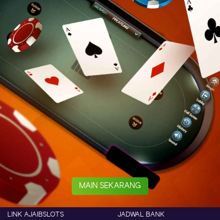
MAIN SEKARANG
LINK AJAIBSLOTS
JADWAL BANK