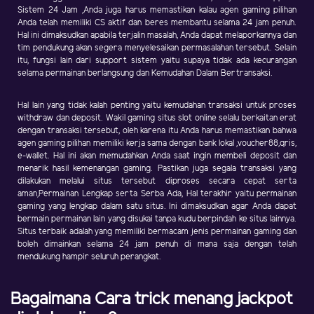
Sistem 24 Jam ,Anda juga harus memastikan kalau agen gaming pilihan
Anda telah memiliki CS aktif dan beres membantu selama 24 jam penuh.
Hal ini dimaksudkan apabila terjalin masalah, Anda dapat melaporkannya dan
tim pendukung akan segera menyelesaikan permasalahan tersebut. Selain
itu, fungsi lain dari support sistem yaitu supaya tidak ada kecurangan
selama permainan berlangsung dan Kemudahan Dalam Bertransaksi.
Hal lain yang tidak kalah penting yaitu kemudahan transaksi untuk proses
withdraw dan deposit. Wakil gaming situs slot online selalu berkaitan erat
dengan transaksi tersebut, oleh karena itu Anda harus memastikan bahwa
agen gaming pilihan memiliki kerja sama dengan bank lokal ,voucher88,qris,
e-wallet. Hal ini akan memudahkan Anda saat ingin membeli deposit dan
menarik hasil kemenangan gaming. Pastikan juga segala transaksi yang
dilakukan melalui situs tersebut diproses secara cepat serta
aman,Permainan Lengkap serta Serba Ada, Hal terakhir yaitu permainan
gaming yang lengkap dalam satu situs. Ini dimaksudkan agar Anda dapat
bermain permainan lain yang disukai tanpa kudu berpindah ke situs lainnya.
Situs terbaik adalah yang memiliki bermacam jenis permainan gaming dan
boleh dimainkan selama 24 jam penuh di mana saja dengan telah
mendukung hampir seluruh perangkat.
Bagaimana Cara trick menang jackpot