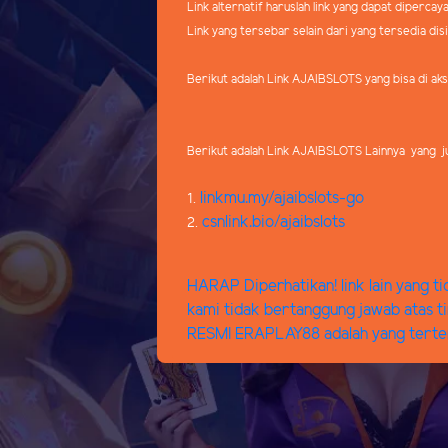
Link alternatif haruslah link yang dapat dipercay
Link yang tersebar selain dari yang tersedia dis
Berikut adalah Link AJAIBSLOTS yang bisa di akse
Berikut adalah Link AJAIBSLOTS Lainnya yang j
linkmu.my/ajaibslots-go
1.
csnlink.bio/ajaibslots
2.
HARAP Diperhatikan! link lain yang t
kami tidak bertanggung jawab atas ti
RESMI ERAPLAY88 adalah yang tertera