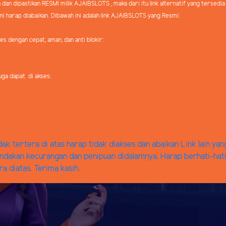
a dan dipastikan RESMI milik AJAIBSLOTS , maka dari itu link alternatif yang tersedia
ini harap diabaikan. Dibawah ini adalah link AJAIBSLOTS yang Resmi:
s dengan cepat, aman, dan anti blokir:
uga dapat di akses:
idak tertera di atas harap tidak diakses dan abaikan Link lain
ndakan kecurangan dan penipuan didalamnya. Harap berhati-hati 
 diatas. Terima kasih.