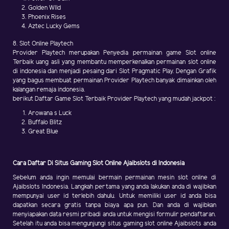
Golden WIld
Phoenix Rises
Aztec Lucky Gems
8. Slot Online Playtech
Provider Playtech merupakan Penyedia permainan game Slot online
Terbaik uang asli yang membantu memperkenalkan permainan slot online
di indonesia dan menjadi pesaing dari Slot Pragmatic Play. Dengan Grafik
yang bagus membuat permainan Provider Playtech banyak dimainkan oleh
kalangan remaja indonesia.
berikut Daftar Game Slot Terbaik Provider Playtech yang mudah jackpot :
Arowana s Luck
Buffalo Blitz
Great Blue
Cara Daftar Di Situs Gaming Slot Online Ajaibslots di Indonesia
Sebelum anda ingin memulai bermain permainan mesin slot online di
Ajaibslots Indonesia. Langkah pertama yang anda lakukan anda di wajibkan
mempunyai user id terlebih dahulu. Untuk memiliki user id anda bisa
dapatkan secara gratis tanpa biaya apa pun. Dan anda di wajibkan
menyiapakan data resmi pribadi anda untuk mengisi formulir pendaftaran.
Setelah itu anda bisa mengunjungi situs gaming slot online Ajaibslots anda