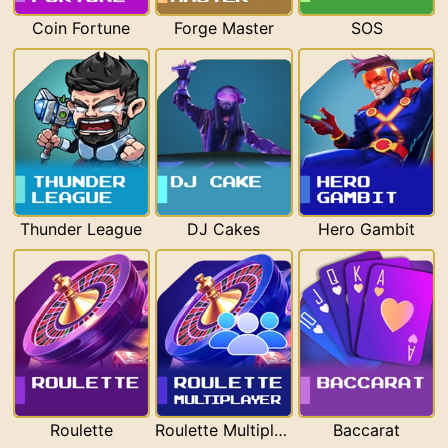
Coin Fortune
Forge Master
SOS
Thunder League
DJ Cakes
Hero Gambit
Roulette
Roulette Multiplayer
Baccarat