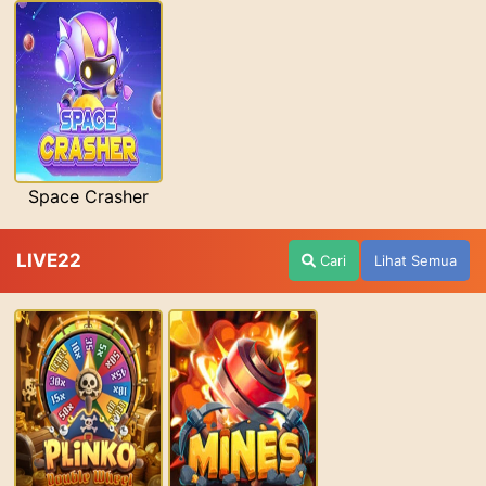
Space Crasher
LIVE22
Cari
Lihat Semua