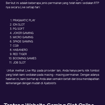
Berikut ini adalah beberapa jenis permainan yang telah kami sediakan RTP
nya secara Live setiap hari:
PRAGMATIC PLAY
IDN SLOT
PG SOFT
JOKER GAMING
MICRO GAMING
SPADE GAMING
CQ9
HABANERO
RED TIGER
BOOMING GAMES
JDB SLOT
Untuk melihat Live Rtp pada provider lain, Anda hanya perlu klik tombol
yang telah kami sediakan pada masing - masing permainan. Dengan adanya
halaman ini, kami berharap Anda akan semakin betah dan bisa mendapatkan
kemenangan dengan mudah di Ajaibslots