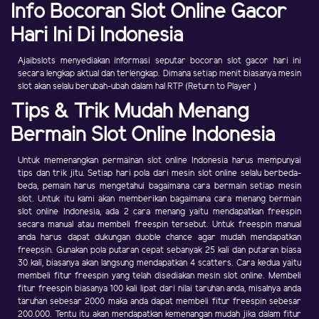
Info Bocoran Slot Online Gacor
Hari Ini Di Indonesia
Ajaibslots menyediakan informasi seputar bocoran slot gacor hari ini
secara lengkap aktual dan terlengkap. Dimana setiap menit biasanya mesin
slot akan selalu berubah-ubah dalam hal RTP (Return to Player )
Tips & Trik Mudah Menang
Bermain Slot Online Indonesia
Untuk memenangkan permainan slot online Indonesia harus mempunyai
tips dan trik jitu. Setiap hari pola dari mesin slot online selalu berbeda-
beda, pemain harus mengetahui bagaimana cara bermain setiap mesin
slot. Untuk itu kami akan memberikan bagaimana cara menang bermain
slot online Indonesia, ada 2 cara menang yaitu mendapatkan freespin
secara manual atau membeli freespin tersebut. Untuk freespin manual
anda harus dapat dukungan duoble chance agar mudah mendapatkan
freepsin. Gunakan pola putaran cepat sebanyak 25 kali dan putaran biasa
30 kali, biasanya akan langsung mendapatkan 4 scatters. Cara kedua yaitu
membeli fitur freespin yang telah disediakan mesin slot online. Membeli
fitur freespin biasanya 100 kali lipat dari nilai taruhan anda, misalnya anda
taruhan sebesar 2000 maka anda dapat membeli fitur freespin sebesar
200.000. Tentu itu akan mendapatkan kemenangan mudah jika dalam fitur