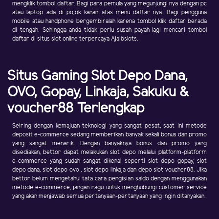
mengklik tombol daftar. Bagi para pemula yang megunjungi nya dengan pc
atau laptop ada di pojok kanan atas menu daftar nya. Bagi pengguna
mobile atau handphone bergembiralah karena tombol klik daftar berada
di tengah. Sehingga anda tidak perlu susah payah lagi mencari tombol
daftar di situs slot online terpercaya Ajaibslots.
Situs Gaming Slot Depo Dana,
OVO, Gopay, Linkaja, Sakuku &
voucher88 Terlengkap
Seiring dengan kemajuan teknologi yang sangat pesat, saat ini metode
deposit e-commerce sedang memberikan banyak sekali bonus dan promo
yang sangat menarik. Dengan banyaknya bonus dan promo yang
disediakan, bettor dapat melakukan slot depo melalui platform-platform
e-commerce yang sudah sangat dikenal seperti slot depo gopay, slot
depo dana, slot depo ovo , slot depo linkaja dan depo slot voucher88. Jika
bettor belum mengetahui tata cara pengisian saldo dengan menggunakan
metode e-commerce, jangan ragu untuk menghubungi customer service
yang akan menjawab semua pertanyaan-pertanyaan yang ingin ditanyakan.