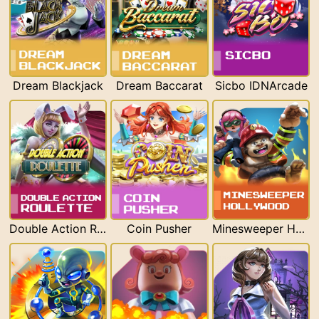
Dream Blackjack
Dream Baccarat
Sicbo IDNArcade
Double Action Roulette
Coin Pusher
Minesweeper Hollywood