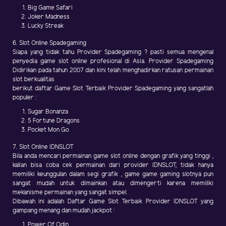
Big Game Safari
Joker Madness
Lucky Streak
6. Slot Online Spadegaming
Siapa yang tidak tahu Provider Spadegaming ? pasti semua mengenal
penyedia game slot online profesional di Asia. Provider Spadegaming
Didirikan pada tahun 2007 dan kini telah menghadirkan ratusan permainan
slot berkualitas
berikut daftar Game Slot Terbaik Provider Spadegaming yang sangatlah
populer :
Sugar Bonanza
5 Fortune Dragons
Pocket Mon Go
7. Slot Online IDNSLOT
Bila anda mencari permainan game slot online dengan grafik yang tinggi ,
kalian bisa coba cek permainan dari provider IDNSLOT, tidak hanya
memiliki keunggulan dalam segi grafik , game game gaming slotnya pun
sangat mudah untuk dimainkan atau dimengerti karena memiliki
mekanisme permainan yang sangat simpel.
Dibawah ini adalah Daftar Game Slot Terbaik Provider IDNSLOT yang
gampang menang dan mudah jackpot :
Power Of Odin