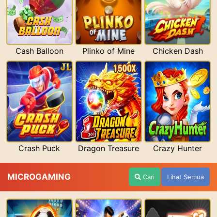
Cash Balloon
Plinko of Mine
Chicken Dash
Crash Puck
Dragon Treasure
Crazy Hunter
MICROGAMING
Cari
Lihat Semua