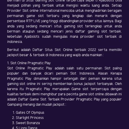
Bermain di Situs Gaming Slot Online terpercaya seperti Ajaibslots bisa
menjadi pilihan yang terbaik untuk mengisi waktu luang anda. Setiap
Provider Slot online International mencoba untuk menghadirkan beragam
permainan game slot terbaru yang lengkap dan menarik dengan
persentase RTP LIVE yang tinggi dibandingkan provider situs lainnya. Bagi
anda yang sedang mencari situs gaming slot terlengkap untuk anda
bermain ataupun sedang mencari jenis daftar gaming slot terbaik.
kebetulan Ajaibslots sudah mengulas mana provider slot terbaik di
indonesia.
Berikut adalah Daftar Situs Slot Online terbaik 2022 serta memiliki
jackpot besar & terbaik di Indonesia yang wajib anda mainkan :
1. Slot Online Pragmatic Play
Slot Online Pragmatic Play adalah salah satu permainan Slot paling
populer dan banyak dicari pemain Slot Indonesia. Alasan Kenapa
Pragmatic Play dimainkan hampir setengah dari pemain karena situs
gaming slot online ini sering memberikan bonus jackpot terbanyak. Oleh
karena itu Pragmatic Play merupakan Game slot terpercaya dengan
kualitas terbaik demi menghibur para pecinta game slot online.dibawah ini
adalah Daftar Game Slot Terbaik Provider Pragmatic Play yang populer
Gampang menang dan mudah jackpot :
Gates Of Olympus
Starlight Princess
Sweet Bonanza
5 Lions Dance