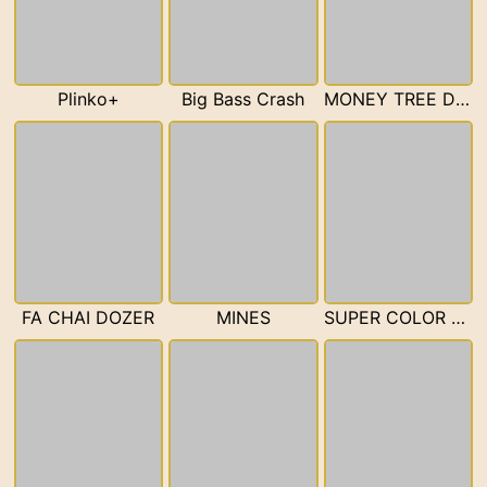
Plinko+
Big Bass Crash
MONEY TREE DOZER
FA CHAI DOZER
MINES
SUPER COLOR GAME