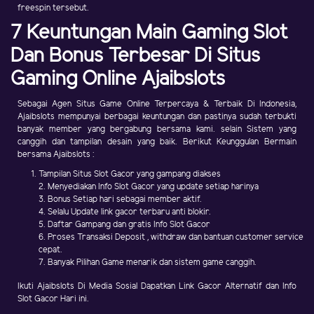
freespin tersebut.
7 Keuntungan Main Gaming Slot
Dan Bonus Terbesar Di Situs
Gaming Online Ajaibslots
Sebagai Agen Situs Game Online Terpercaya & Terbaik Di Indonesia,
Ajaibslots mempunyai berbagai keuntungan dan pastinya sudah terbukti
banyak member yang bergabung bersama kami. selain Sistem yang
canggih dan tampilan desain yang baik. Berikut Keunggulan Bermain
bersama Ajaibslots :
Tampilan Situs Slot Gacor yang gampang diakses
2. Menyediakan Info Slot Gacor yang update setiap harinya
3. Bonus Setiap hari sebagai member aktif.
4. Selalu Update link gacor terbaru anti blokir.
5. Daftar Gampang dan gratis Info Slot Gacor
6. Proses Transaksi Deposit , withdraw dan bantuan customer service
cepat.
7. Banyak Pilihan Game menarik dan sistem game canggih.
Ikuti Ajaibslots Di Media Sosial Dapatkan Link Gacor Alternatif dan Info
Slot Gacor Hari ini.