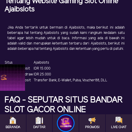
Tentang Website Gaming Slot Online
Ajaibslots
Jika Anda tertarik untuk bermain di Ajaibslots, maka berikut ini adalah
beberapa hal tentang Ajaibslots yang sudah kami rangkum kedalam satu
tabel agar lebih mudah untuk di baca. Informasi yang ada di bawah ini
adalah valid dan merupakan ketentuan terbaru dari Ajaibslots, berikut ini
adalah beberapa hal tentang Ajaibslots dan ketentuan yang perlu di patuhi.
Situs
Ajaibslots
Minimal Deposit
IDR 15.000
Minimal Withdraw
IDR 25.000
Metode Deposit
Transfer Bank, E-Wallet, Pulsa, Voucher88, DLL
FAQ - SEPUTAR SITUS BANDAR
SLOT GACOR ONLINE
TERPERCAYA Ajaibslots
BERANDA
DAFTAR
PROMOSI
LIVE CHAT
Apa itu bandar Slot gacor?