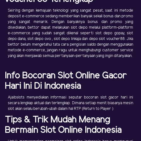
Seiring dengan kemajuan teknologi yang sangat pesat, saat ini metode
deposit e-commerce sedang memberikan banyak sekali bonus dan promo
yang sangat menarik. Dengan banyaknya bonus dan promo yang
disediakan, bettor dapat melakukan slot depo melalui platform-platform
e-commerce yang sudah sangat dikenal seperti slot depo gopay, slot
depo dana, slot depo ovo , slot depo linkaja dan depo slot voucher88. Jika
bettor belum mengetahui tata cara pengisian saldo dengan menggunakan
metode e-commerce, jangan ragu untuk menghubungi customer service
yang akan menjawab semua pertanyaan-pertanyaan yang ingin ditanyakan.
Info Bocoran Slot Online Gacor
Hari Ini Di Indonesia
Ajaibslots menyediakan informasi seputar bocoran slot gacor hari ini
secara lengkap aktual dan terlengkap. Dimana setiap menit biasanya mesin
slot akan selalu berubah-ubah dalam hal RTP (Return to Player )
Tips & Trik Mudah Menang
Bermain Slot Online Indonesia