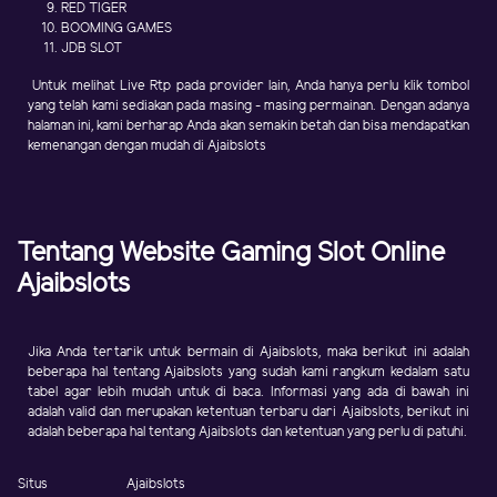
RED TIGER
BOOMING GAMES
JDB SLOT
Untuk melihat Live Rtp pada provider lain, Anda hanya perlu klik tombol
yang telah kami sediakan pada masing - masing permainan. Dengan adanya
halaman ini, kami berharap Anda akan semakin betah dan bisa mendapatkan
kemenangan dengan mudah di Ajaibslots
Tentang Website Gaming Slot Online
Ajaibslots
Jika Anda tertarik untuk bermain di Ajaibslots, maka berikut ini adalah
beberapa hal tentang Ajaibslots yang sudah kami rangkum kedalam satu
tabel agar lebih mudah untuk di baca. Informasi yang ada di bawah ini
adalah valid dan merupakan ketentuan terbaru dari Ajaibslots, berikut ini
adalah beberapa hal tentang Ajaibslots dan ketentuan yang perlu di patuhi.
Situs
Ajaibslots