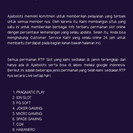
Ajaibslots memiliki komitmen untuk memberikan pelayanan yang terbaik
untuk semua member nya. Oleh karena itu, Kami membangun situs yang
satu ini untuk memberikan berbagai info terbaru permainan slot online
dengan persentase kemenangan yang selalu update. Selain itu, Anda bisa
menghubungi Customer Service Kami yang selalu online 24 jam untuk
membantu (terdapat pada bagian kanan bawah halaman ini).
Semua permainan RTP Slot yang kami sediakan di jamin terlengkap dan
hanya ada di Ajaibslots serta bisa di akses melalui google indonesia.
Berikut ini adalah beberapa jenis permainan yang telah kami sediakan RTP
nya secara Live setiap hari:
PRAGMATIC PLAY
IDN SLOT
PG SOFT
JOKER GAMING
MICRO GAMING
SPADE GAMING
CQ9
HABANERO