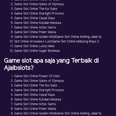
Game Slot Online Gates of Olympus
Game Slot Online The Koi Gate
Game Slot Online Starlight Princess
Game Slot Online Cepat Kaya
Game Slot Online Kutukan Medusa
Game Slot Online Aztec Gems
Game Slot Online Poker Mania
Game Slot Online Golden WildGame Slot Online Keliling Jakarta
Slot Online Arowana s LuckGame Slot Online Mahjong Ways 2
Game Slot Online Lucky Neko
Game Slot Online Sugar Bonanza
Game slot apa saja yang Terbaik di
Ajaibslots?
Game Slot Online Power Of Odin
Game Slot Online Gates of Olympus
Game Slot Online The Koi Gate
Game Slot Online Starlight Princess
Game Slot Online Cepat Kaya
Game Slot Online Kutukan Medusa
Game Slot Online Aztec Gems
Game Slot Online Poker Mania
Game Slot Online Golden WildGame Slot Online Keliling Jakarta