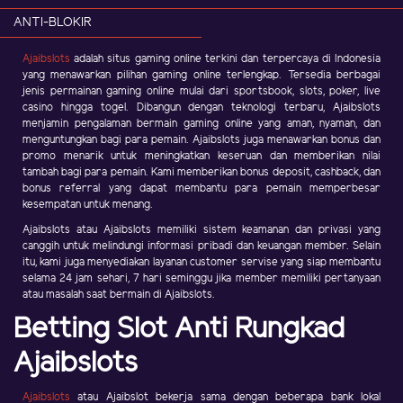
ANTI-BLOKIR
Ajaibslots
adalah situs gaming online terkini dan terpercaya di Indonesia
yang menawarkan pilihan gaming online terlengkap. Tersedia berbagai
jenis permainan gaming online mulai dari sportsbook, slots, poker, live
casino hingga togel. Dibangun dengan teknologi terbaru, Ajaibslots
menjamin pengalaman bermain gaming online yang aman, nyaman, dan
menguntungkan bagi para pemain. Ajaibslots juga menawarkan bonus dan
promo menarik untuk meningkatkan keseruan dan memberikan nilai
tambah bagi para pemain. Kami memberikan bonus deposit, cashback, dan
bonus referral yang dapat membantu para pemain memperbesar
kesempatan untuk menang.
Ajaibslots atau Ajaibslots memiliki sistem keamanan dan privasi yang
canggih untuk melindungi informasi pribadi dan keuangan member. Selain
itu, kami juga menyediakan layanan customer servise yang siap membantu
selama 24 jam sehari, 7 hari seminggu jika member memiliki pertanyaan
atau masalah saat bermain di Ajaibslots.
Betting Slot Anti Rungkad
Ajaibslots
Ajaibslots
atau Ajaibslot bekerja sama dengan beberapa bank lokal