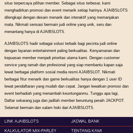
situs terpercaya pilihan member. Sebagai situs terbesar, kami
menghadirkan promosi dan event menarik setiap harinya. AJAIBSLOTS
dilengkapi dengan desain menarik dan interaktif yang memanjakan
mata. Nikmati sensasi bermain judi online yang unik, seru dan
menantang hanya di AJAIBSLOTS.
AJAIBSLOTS hadir sebagai solusi terbaik bagi pecinta judi online
dengan layanan entertainment paling berkualitas. Kenyamanan dan
kepuasan member menjadi prioritas utama kami. Dengan customer
service yang ramah dan profesional yang siap membantu kapan saja
lewat berbagai platform sosial media resmi AJAIBSLOT. Nikmati
berbagai fitur menarik dan game berkualitas hanya dengan 1 user ID
lewat pendaftaran yang mudah dan cepat. Jangan lewatkan promosi dan
event berhadiah yang menambah keuntunganmu. Tunggu apa lagi,
Daftar sekarang juga dan jadilah member beruntung peraih JACKPOT.
Selamat bermain dan salam hoki dari AJAIBSLOTS.
LINK AJAIBSLOTS
JADWAL BANK
KALKULATOR MIX-PARLEY
TENTANG KAMI