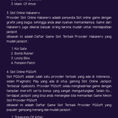
Mask Of Amun
3. Slot Online Habanero
Provider Slot Online Habanero adalah penyedia Slot online game dengan
grafik yang bagus sehingga anda akan nyaman memainkannya. Game dari
Habanero juga dikenal banyak orang karena mudah untuk mendapatkan
jackpot
dibawah ini adalah Daftar Game Slot Terbaik Provider Habanero yang
mudah jackpot :
Koi Gate
Bomb Runner
Loony Blox
Pumpkin Patch
4. Slot Online PGSoft
Slot PGSoft adalah salah satu provider terbaik yang ada di Indonesia ,
selain Pragmatic Play yang ada di situs gaming Slot Online Jackpot
Terbesar Ajaibslots. Provider PGSoft selalu menghadirkan game dengan
tampilan imersift serta bonus yang sangat menguntungkan. Selain itu ,
terdapat jackpot yang bisa anda menangkan bila memainkan Game Mesin
Slot Provider PGSoft
dibawah ini adalah Daftar Game Slot Terbaik Provider PGSoft yang
populer gampang menang dan mudah jackpot :
Treasures Of Aztec